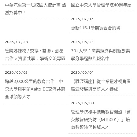
中華汽車第一屆校園大使計畫 熱
國立中央大學管理學院40週年慶
烈招募中！
2026 / 07 / 15
更新115-1學期實習合約書
2026 / 07 / 28
2026 / 06 / 23
管院姊妹校 / 交換 / 雙聯 / 國際
30+大學：商業經濟與創新創業
合作 × 資源共享 × 學術交流專區
學分學程熱烈報名中
2026 / 06 / 02
2026 / 06 / 04
跨越8,000公里的教育合作 中
【職涯講座】從企業獵才視角看
央大學與芬蘭Aalto EE交流共育
職涯發展與高薪人才養成
全球領導人才
2026 / 06 / 09
管理學院攜手鼎新數智開設「菁
英數智研究坊（MT5001）」培
育數智時代跨域人才