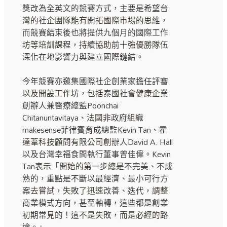
獎改為全英文的競賽方式，主要是希望台
灣的社企團隊能有開拓國際市場的思維，
而競賽結束後也將提供九個月的國際工作
坊等培訓課程，持續協助前十強優勝隊伍
深化在地影響力與建立國際鏈結。
今年競賽亦邀集國際社企創業家擔任評審
以及開設工作坊，包括泰國社會健康企業
創辦人兼醫療總監Poonchai
Chitanuntavitaya、法國非政府組織
makesense菲律賓育成總監Kevin Tan、霍
達葦科技顧問有限公司創辦人David A. Hall
以及台灣幸福食間執行董事曾佳偉。Kevin
Tan表示「開始的第一步總是不完美、不成
熟的，重點是不斷以最經濟、最小可行方
案去嘗試，失敗了迅速改善、迭代，調整
商業模式方向，甚至軸轉，這些都是創業
初期常見的！這不是失敗，而是必經的路