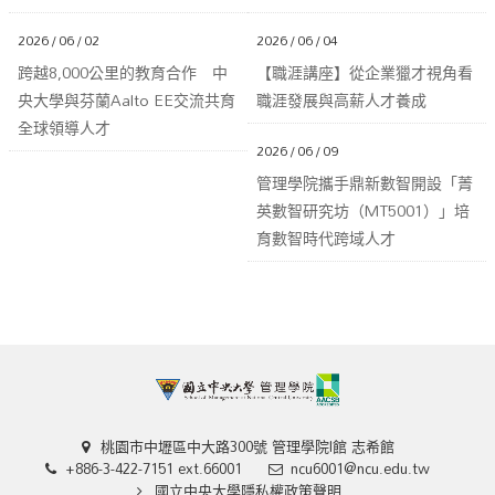
2026 / 06 / 02
2026 / 06 / 04
跨越8,000公里的教育合作 中
【職涯講座】從企業獵才視角看
央大學與芬蘭Aalto EE交流共育
職涯發展與高薪人才養成
全球領導人才
2026 / 06 / 09
管理學院攜手鼎新數智開設「菁
英數智研究坊（MT5001）」培
育數智時代跨域人才
桃園市中壢區中大路300號 管理學院I館 志希館
+886-3-422-7151 ext.66001
ncu6001@ncu.edu.tw
國立中央大學隱私權政策聲明