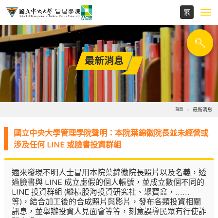
Toggl
navig
最新消息
最新消息
首頁
國立中央大學管理學院聲明：本院葉錦徽院長並未經營或
涉及任何 LINE 或臉書投資群組
邇來發現不明人士冒用本院葉錦徽院長照片以及名義，透
過臉書與 LINE 成立虛假的個人帳號，並成立數個不同的
LINE 投資群組 (縱橫股海投資研究社、聚寶盆，......
等)，結合加工後的合成照片與影片，發布各類投資相關
訊息，並舉辦投資人見面會等等，刻意誤導民眾有行使詐