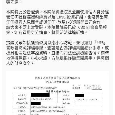
騙之虞。
本院特此公告澄清，本院葉錦徽院長並無使用個人身分經
營任何社群媒體粉絲頁以及 LINE 投資群組，也沒有出席
任何投資人見面會或與任何 (欣星) 投資顧問公司合作，
請大家不要上當受騙。本院葉院長已於 7/30 向警察局報
案，如有冒用身分情事，將保留法律追訴權。
提醒民眾如接獲類似消息應小心防範，並可撥打「165」
警政署防範詐騙專線，查證是否為詐騙集團犯罪手法，或
檢具相關違法事證資料，直接向司法檢調機關告發。適時
地保持覺察，小心求證，方能遠離詐騙集團魔手，保障個
人的財產安全。