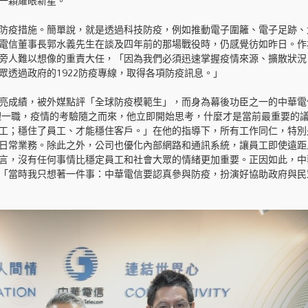
一顆耀眼新星。
防疫措施。簡單說，就是透過科技防疫，例如推動電子圍籬、電子足跡、
電信董事長郭水義先生在談及四年前的那場戰役時，仍感覺彷如昨日。作
旁人難以想像的重責大任，「因為我們必須迅速掌握疫情來源、擴散狀況
透過政府的1922防疫專線，取得各項防疫訊息。」
亮成績，被外媒點評「全球防疫模範生」，而身為幕後功臣之一的中華電
經理一職，疫情的考驗隨之而來，他立即開始思考，什麼才是當前最重要的
工；穩住了員工、才能穩住客戶。」在他的指導下，所有工作同仁，特別
日常業務。除此之外，公司也優化內部網路和通訊系統，讓員工即使遠距
言，沒有任何事情比穩定員工和社會大眾的情緒更加重要。正因如此，中
「當時我只想著一件事：中華電信要認真參與防疫，扮演好協助政府與民