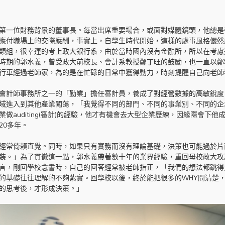
第一位財務背景的董事長。每當出席重要場合，或面對媒體鏡頭，他總是
應付職場上的交際應酬，事實上，自學生時代開始，這樣的處事風格儼然
類組，很幸運的考上政大銀行系，由於當時國內沒有金融所，所以在考慮
時期的郭水義，曾受政大前校長、會計系教授鄭丁旺的鼓勵，也一直以鄭
行車經過老師家，為的是在忙碌的日常中獲得動力，時刻提醒自己向老師
會計師事務所之一的「勤業」擔任審計員，養成了對經營數據的高敏銳度
域進入到其他產業闖蕩，「我覺得不同的部門、不同的事業別、不同的企
auditing(審計)的經驗，他才有機會去大型企業歷練，因緣際會下他
20多年。
經常倚賴直覺。同時，如果只有實務而沒有理論基礎，決策也可能過於片
裝。」為了貫徹這一點，郭水義帶著數十年的業界經驗，重回母校政大攻
言，剛回學校念書時，自己的回答經常被老師指正，「我們的想法都跳得
的基礎往往理解的不夠紮實。回學校以後，終於能把很多的WHY問清楚
的思考後，才形成決策。」