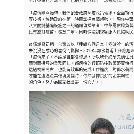
平洋彼岸的台灣，用自己的方式成為了全球抗疫舞台上的
「疫情剛開始時，我們配合政府防疫政策需求，全面執行
等技術，協助政府在第一時間掌握疫情趨勢。」現任中華
八大關鍵基礎設施之一的通訊傳播業者，中華電信肩負著
民眾施打疫苗、發放口罩，同時快速訓練客服人員協助民眾
疫情爆發初期，台灣曾以「連續八個月本土零確診」的漂
未沉浸在成功的喜悅而鬆懈。2019年郭水義甫上任總
「疫情來了，不論是誰都會惶恐，所以我們必須先穩住員
面對面接觸的業務同仁，都嚴格的遵照防疫政策落實執行
透過視訊開會，也能有效率的完成工作進度。對郭水義而
才能在遭逢產業環境劇變時，依然發揮良好的企業韌性。
的角色，努力為國家社會盡一份心力。」