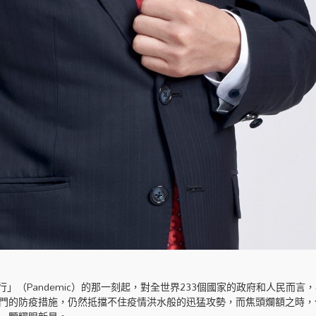
」（Pandemic）的那一刻起，對全世界233個國家的政府和人民而言
門的防疫措施，仍然抵擋不住疫情洪水般的迅猛攻勢，而焦頭爛額之時，