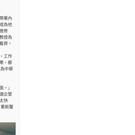
帶著內
成為他
進修
教授為
看齊。
。工作
業，都
成為中華
面。」
讀企管
太快
，重新釐