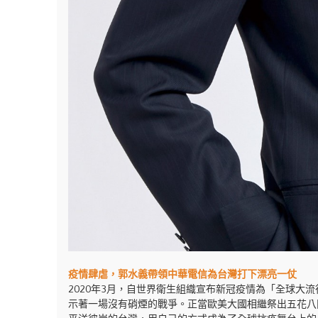
疫情肆虐，郭水義帶領中華電信為台灣打下漂亮一仗
2020年3月，自世界衛生組織宣布新冠疫情為「全球大流行
示著一場沒有硝煙的戰爭。正當歐美大國相繼祭出五花八