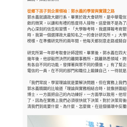
從鄉下孩子到企業領袖：郭水義的學習與實踐之路
郭水義就讀政大銀行系，畢業於政大會研所，是中華電信
斂的微笑，以謙和有禮的態度待人接物。這麼做不是為了
內心深刻的信念和習慣。「大學聯考時，我選擇報考商管
時，我第一個選擇政大最知名之一的會計研究所。」大學
榜樣。在準備研究所的兩年間，他每天都刻意走路或騎自
研究所第一年即考取會計師證照。畢業後，郭水義在四大
幾年後，他卻毅然決然的離開事務所，跳離熟悉領域，跨
有各自不同的功能，發揮著與眾不同的價值。」有了幫企業做
電信的一員，在不同的部門和職位上鍛鍊自己，一待就是
「我們常說，學習理論就是要解決問題，但在實務上我們
郭水義精闢的比喻道「理論與實務相結合時，就像拼圖組
博士，一方面把自己的內功練好，一方面學以致用。他坦
了，因為在實務上我們必須很快就下決策，對於決策背後
清我們到底要什麼、為什麼、怎麼做，在這個循環中反覆