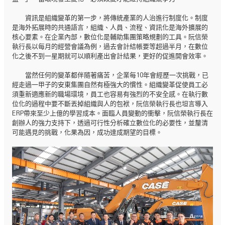
資訊是組織變革的第一步，將傳統產業的人治進行制度化。制度
是海外拓展時的共通語言，組織、人員、流程、資訊化是海外擴展的
核心要素。在企業內部，數位化是輔助集團策略規劃的工具。阮信榮
執行長以每月的經營會議為例，過去會計結帳要等超過半月，在數位
化之後不到一星期就可以順利產出會計結果，更好的促進開會效率。
當然任何的變革都伴隨著痛苦，企業每10年會經歷一次挑戰，已
經走過一甲子的安東集團自然有極強大的慣性。組織變革促使員工必
須重新適應新的職場環境，員工也容易有強烈的不安全感。在執行數
位化的過程中要不斷丟掉組織與人的包袱，阮信榮執行長也坦言導入
ERP帶來至少上億的學習成本。面臨人員變動的衝擊，阮信榮執行長在
創辦人的強力支持下，透過可行性分析確立數位化的必要性，並釐清
可能遇見的挑戰，化果為因，成功達成期望的目標。