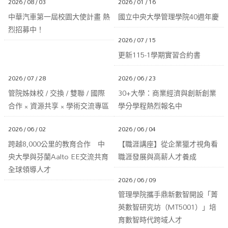
2026 / 08 / 03
2026 / 01 / 16
中華汽車第一屆校園大使計畫 熱
國立中央大學管理學院40週年慶
烈招募中！
2026 / 07 / 15
更新115-1學期實習合約書
2026 / 07 / 28
2026 / 06 / 23
管院姊妹校 / 交換 / 雙聯 / 國際
30+大學：商業經濟與創新創業
合作 × 資源共享 × 學術交流專區
學分學程熱烈報名中
2026 / 06 / 02
2026 / 06 / 04
跨越8,000公里的教育合作 中
【職涯講座】從企業獵才視角看
央大學與芬蘭Aalto EE交流共育
職涯發展與高薪人才養成
全球領導人才
2026 / 06 / 09
管理學院攜手鼎新數智開設「菁
英數智研究坊（MT5001）」培
育數智時代跨域人才