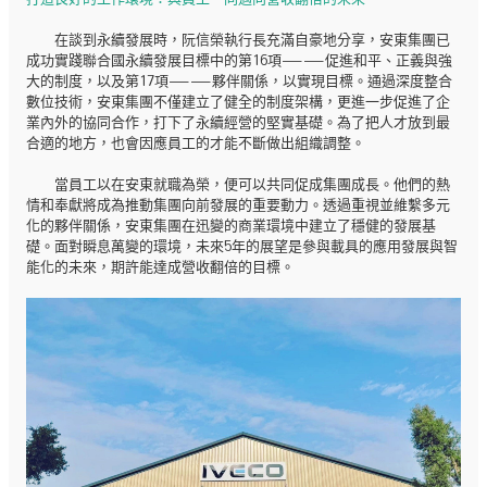
在談到永續發展時，阮信榮執行長充滿自豪地分享，安東集團已
成功實踐聯合國永續發展目標中的第16項——促進和平、正義與強
大的制度，以及第17項——夥伴關係，以實現目標。通過深度整合
數位技術，安東集團不僅建立了健全的制度架構，更進一步促進了企
業內外的協同合作，打下了永續經營的堅實基礎。為了把人才放到最
合適的地方，也會因應員工的才能不斷做出組織調整。
當員工以在安東就職為榮，便可以共同促成集團成長。他們的熱
情和奉獻將成為推動集團向前發展的重要動力。透過重視並維繫多元
化的夥伴關係，安東集團在迅變的商業環境中建立了穩健的發展基
礎。面對瞬息萬變的環境，未來5年的展望是參與載具的應用發展與智
能化的未來，期許能達成營收翻倍的目標。