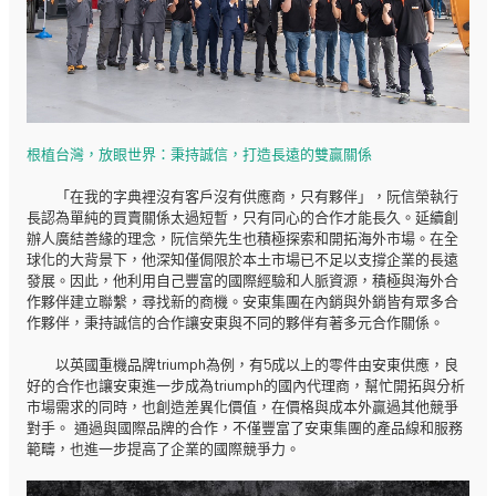
根植台灣，放眼世界：秉持誠信，打造長遠的雙贏關係
「在我的字典裡沒有客戶沒有供應商，只有夥伴」，阮信榮執行
長認為單純的買賣關係太過短暫，只有同心的合作才能長久。延續創
辦人廣結善緣的理念，阮信榮先生也積極探索和開拓海外市場。在全
球化的大背景下，他深知僅侷限於本土市場已不足以支撐企業的長遠
發展。因此，他利用自己豐富的國際經驗和人脈資源，積極與海外合
作夥伴建立聯繫，尋找新的商機。安東集團在內銷與外銷皆有眾多合
作夥伴，秉持誠信的合作讓安東與不同的夥伴有著多元合作關係。
以英國重機品牌triumph為例，有5成以上的零件由安東供應，良
好的合作也讓安東進一步成為triumph的國內代理商，幫忙開拓與分析
市場需求的同時，也創造差異化價值，在價格與成本外贏過其他競爭
對手。 通過與國際品牌的合作，不僅豐富了安東集團的產品線和服務
範疇，也進一步提高了企業的國際競爭力。