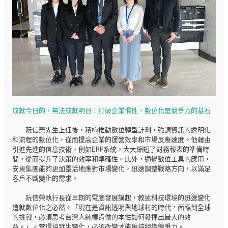
成就今日的，無法成就明日：打破企業慣性，數位化是競爭力的基石
阮信榮先生上任後，積極推動數位轉型計劃，強調資訊的透明化
和流程的數位化，從而提高企業的運營效率和市場反應速度。他藉由
引進先進的信息技術，例如ERP系統，大大縮短了財務報表的準備時
間，從而提升了決策的效率和準確性。此外，通過數位工具的應用，
安東集團能夠更加靈活地應對市場變化，迅速調整戰略方向，以滿足
客戶不斷變化的需求。
阮信榮執行長從早期的電腦發展講起，敘述科技環境的迅速變化
造就數位化之必然。「現在是資訊透明與地球村的時代，面臨到全球
的挑戰，必須思考台灣人純樸肯做的本性如何發揮出最大的效
益。」。當環境發生變化，必須改變才能維持組織競爭力。