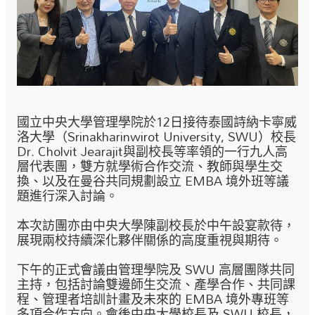
國立中央大學管理學院於12日接待泰國詩納卡寧威
洛大學（Srinakharinwirot University, SWU）校長
Dr. Cholvit Jearajit與副校長等率領的一行九人高
層代表團，雙方就學術合作交流、教師與學生交
換、以及在曼谷共同規劃設立 EMBA 境外班等議
題進行深入討論。
本次訪團亦由中央大學陳副校長於中午設宴款待，
展現兩校持續深化夥伴關係的高度重視與期待。
下午的正式會議由管理學院及 SWU 高層團隊共同
主持，包括討論雙邊師生交流、產學合作、共同課
程、管理者培訓計畫及未來的 EMBA 境外專班等
多項合作方向。會後中央大學校長及 SWU 校長，