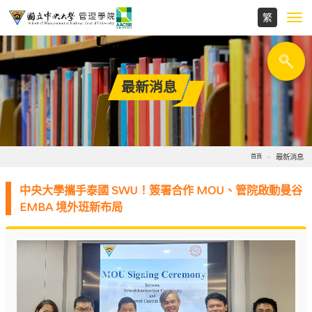
Toggl
navig
最新消息
最新消息
首頁
中央大學攜手泰國 SWU！簽署合作 MOU、管院啟動曼谷
EMBA 境外班新布局