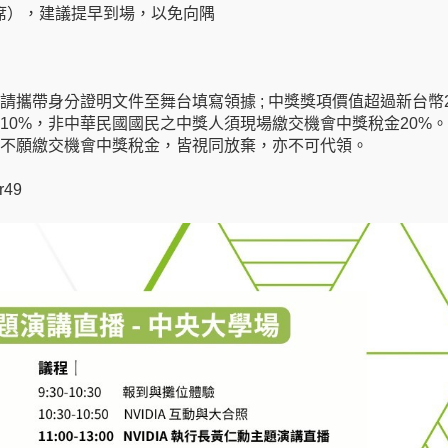
4席），建議提早到場，以免向隅
請攜帶身分證明文件至舞台填寫領據 ; 中獎獎項價值超過新台幣20
10%，非中華民國國民之中獎人須現場繳交機會中獎稅金20%
不願繳交機會中獎稅金，皆視同放棄，亦不可代領。
r49