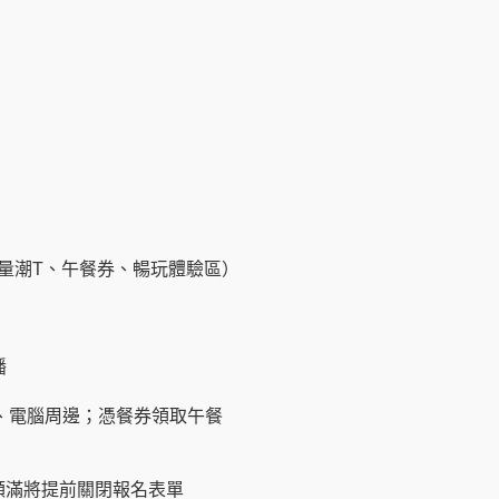
量潮T、午餐券、暢玩體驗區）
播
卡、電腦周邊；憑餐券領取午餐
額滿將提前關閉報名表單