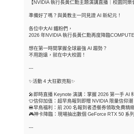
【NVIDIA 執行長黃仁勳主題演講直播｜校園同樂會
準備好了嗎？與黃教主一同見證 AI 新紀元！
各位中大AI 鐵粉們，
2026
年NVIDIA 執行長黃仁勳再度降臨COMPUT
想在第一時間掌握全球最強 AI 趨勢？
不用跑遠，就在中大校園！
---
✨
活動 4 大狂歡亮點✨
🎤
即時直播 Keynote 演講：掌握 2026 第一手 AI
👕
信仰加值：超早鳥報到即贈 NVIDIA 限量信仰
🍔
早鳥福利：前 200 名報到者憑餐券領取免費精
🎮
神卡降臨：現場抽出數個 GeForce RTX 
---