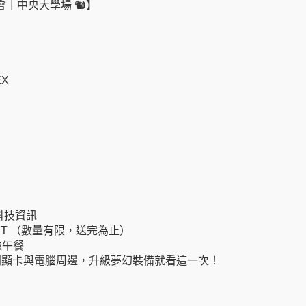
｜中央大學場 🐿️】
EX
 科技資訊
潮 T （數量有限，送完為止）
緻午餐
50 系列顯卡與電腦周邊，升級夢幻裝備就看這一次！