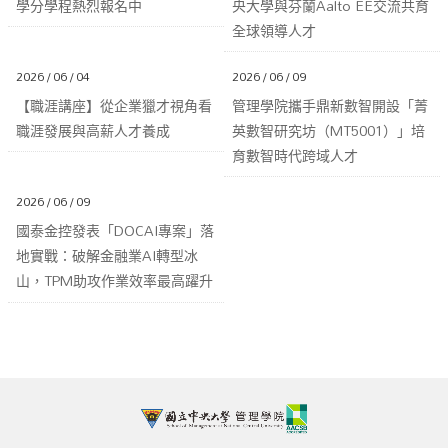
學分學程熱烈報名中
央大學與芬蘭Aalto EE交流共育
全球領導人才
2026 / 06 / 04
2026 / 06 / 09
【職涯講座】從企業獵才視角看
管理學院攜手鼎新數智開設「菁
職涯發展與高薪人才養成
英數智研究坊（MT5001）」培
育數智時代跨域人才
2026 / 06 / 09
國泰金控發表「DOCAI專案」落
地實戰：破解金融業AI轉型冰
山，TPM助攻作業效率最高躍升
67%