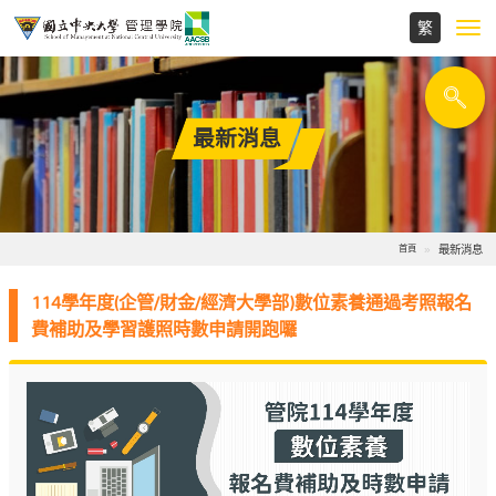
Toggl
navig
最新消息
最新消息
首頁
114學年度(企管/財金/經濟大學部)數位素養通過考照報名
費補助及學習護照時數申請開跑囉