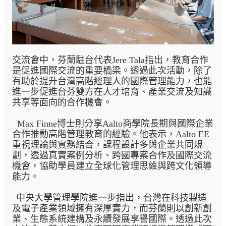
交流會中，芬蘭駐台代表Jere Tala指出，教育合作
是促進國際交流的重要橋梁。透過此次活動，除了
有助於提升台灣高階經理人的國際管理能力，也能
進一步促進台芬雙方在人才培育、產業交流及知識
共享等面向的合作機會。
Max Finne
博士則分享
Aalto
商學院長期與國際企業
合作推動高階管理教育的經驗。他表示，Aalto EE
重視理論與實務結合，課程設計多與企業共同規
劃，透過真實案例分析、跨國專案合作及國際交流
機會，協助學員建立全球化管理思維與跨文化領導
能力。
中央大學管理學院進一步指出，台灣在科技製造
及電子產業領域擁有深厚實力，而芬蘭則以創新創
業、生態系統建構及永續發展享譽國際。透過此次