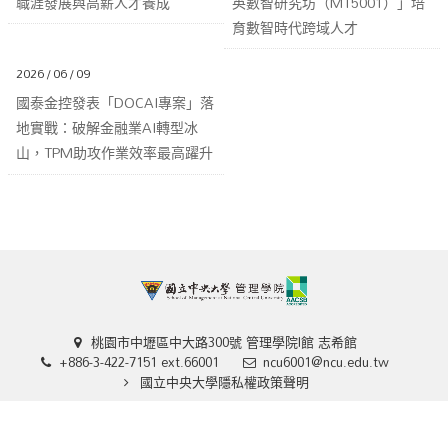
職涯發展與高薪人才養成
英數智研究坊（MT5001）」培
育數智時代跨域人才
2026 / 06 / 09
國泰金控發表「DOCAI專案」落
地實戰：破解金融業AI轉型冰
山，TPM助攻作業效率最高躍升
67%
桃園市中壢區中大路300號 管理學院I館 志希館
+886-3-422-7151 ext.66001
ncu6001@ncu.edu.tw
國立中央大學隱私權政策聲明
Copyright ©
國立中央大學管理學院
. All Rights Reserved. Designed by
Hiii
.