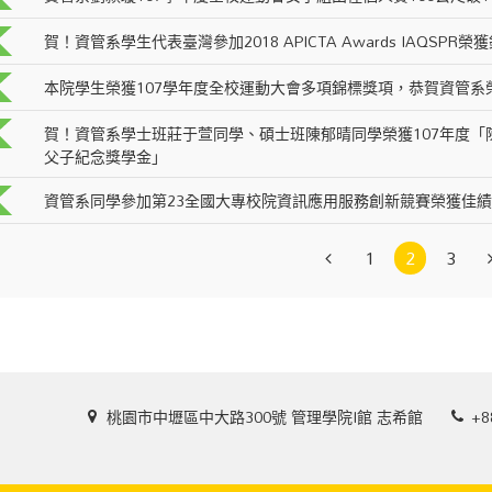
賀！資管系學生代表臺灣參加2018 APICTA Awards IAQSPR榮
本院學生榮獲107學年度全校運動大會多項錦標獎項，恭賀資管系
賀！資管系學士班莊于萱同學、碩士班陳郁晴同學榮獲107年度「
父子紀念獎學金」
資管系同學參加第23全國大專校院資訊應用服務創新競賽榮獲佳績
1
2
3
桃園市中壢區中大路300號 管理學院I館 志希館
+8