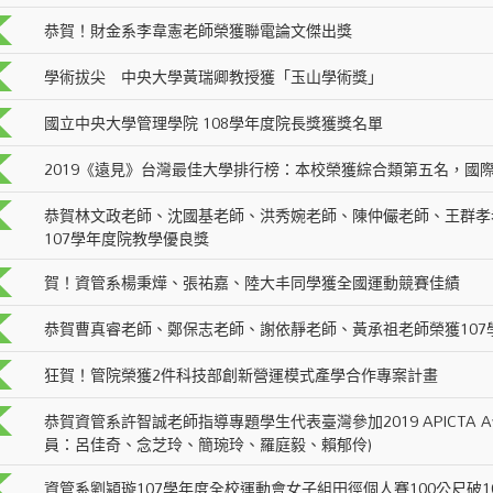
恭賀！財金系李韋憲老師榮獲聯電論文傑出獎
學術拔尖 中央大學黃瑞卿教授獲「玉山學術獎」
國立中央大學管理學院 108學年度院長獎獲獎名單
2019《遠見》台灣最佳大學排行榜：本校榮獲綜合類第五名，國
恭賀林文政老師、沈國基老師、洪秀婉老師、陳仲儼老師、王群孝
107學年度院教學優良獎
賀！資管系楊秉燁、張祐嘉、陸大丰同學獲全國運動競賽佳績
恭賀曹真睿老師、鄭保志老師、謝依靜老師、黃承祖老師榮獲107
狂賀！管院榮獲2件科技部創新營運模式產學合作專案計畫
恭賀資管系許智誠老師指導專題學生代表臺灣參加2019 APICTA Aw
員：呂佳奇、念芝玲、簡琬玲、羅庭毅、賴郁伶)
資管系劉潁璇107學年度全校運動會女子組田徑個人賽100公尺破102