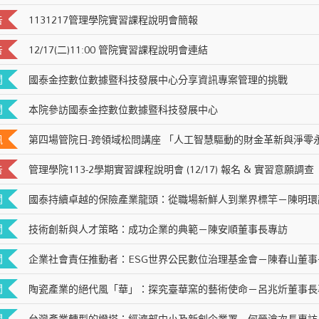
告
1131217管理學院實習課程說明會簡報
告
12/17(二)11:00 管院實習課程說明會連結
聞
國泰金控數位數據暨科技發展中心分享資訊專案管理的挑戰
聞
本院參訪國泰金控數位數據暨科技發展中心
訊
第四場管院日-跨領域松問講座 「人工智慧驅動的財金革新與淨零
告
管理學院113-2學期實習課程說明會 (12/17) 報名 & 實習意願調查
聞
國泰持續卓越的保險產業龍頭：從職場新鮮人到業界標竿－陳明環
聞
技術創新與人才策略：成功企業的典範－陳安順董事長專訪
聞
企業社會責任推動者：ESG世界公民數位治理基金會－陳春山董事
聞
陶瓷產業的絕代風「華」：探究臺華窯的藝術使命－呂兆炘董事長
聞
台灣產業轉型的燈塔：經濟部中小及新創企業署－何晉滄次長專訪